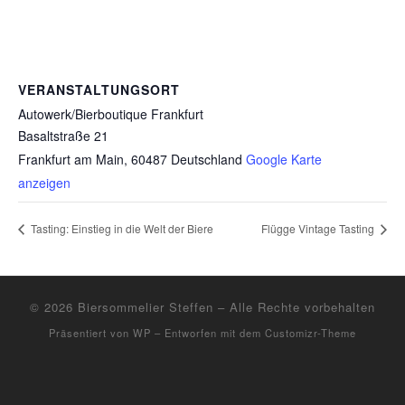
VERANSTALTUNGSORT
Autowerk/Bierboutique Frankfurt
Basaltstraße 21
Frankfurt am Main
,
60487
Deutschland
Google Karte
anzeigen
Tasting: Einstieg in die Welt der Biere
Flügge Vintage Tasting
© 2026
Biersommelier Steffen
– Alle Rechte vorbehalten
Präsentiert von
WP
– Entworfen mit dem
Customizr-Theme