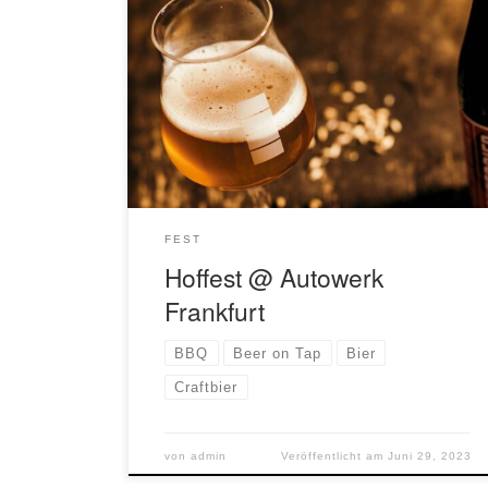
Ein Hoffest für alle, die… … Craftbeer probieren,
… ein leckeres BBQ genießen, … Blues & Folk
von „The Bittersweets“ aus MZ hören, … das
Team des Autowerks kennenlernen, … eine
Autowerkstatt von Innen sehen oder … einfach
einen netten Nachmittag verbringen wollen. Zu
Gunsten der Seenotrettung im Mittelmeer! […]
FEST
Hoffest @ Autowerk
Frankfurt
BBQ
Beer on Tap
Bier
Craftbier
von
admin
Veröffentlicht am
Juni 29, 2023