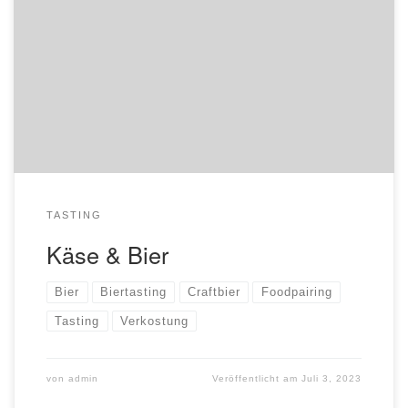
behaupten sogar, Bier harmoniere besser mit Käse als der
klassische Wein. Dass dies nicht nur Geschmacksfrage,
sondern ganz objektive und wissenschaftlich zu
begründende Wahrheit ist, beweist euch Biersommelier
Steffen Bennewitz an diesem Abend. Teilnahme pro
Person €49,- Anmeldung unter info@edlebiere.de oder
069-71671857 oder […]
TASTING
Käse & Bier
Bier
Biertasting
Craftbier
Foodpairing
Tasting
Verkostung
von
admin
Veröffentlicht am
Juli 3, 2023