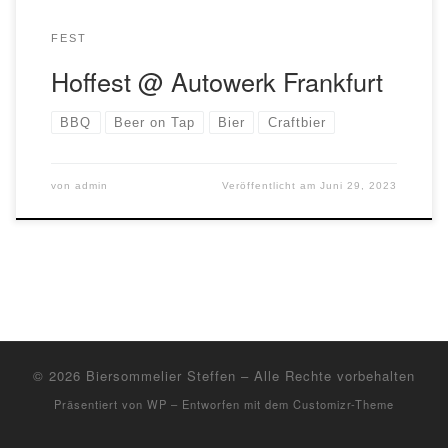
FEST
Hoffest @ Autowerk Frankfurt
BBQ
Beer on Tap
Bier
Craftbier
von
admin
Veröffentlicht am
Juni 29, 2023
© 2026
Biersommelier Steffen
– Alle Rechte vorbehalten
Präsentiert von
WP
– Entworfen mit dem
Customizr-Theme