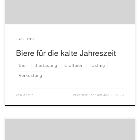
unter info@edlebiere.de oder 069-71671857 oder direkt in
der […]
TASTING
Biere für die kalte Jahreszeit
Bier
Biertasting
Craftbier
Tasting
Verkostung
von
admin
Veröffentlicht am
Juli 3, 2023
Käse und Bier passen hervorragend zusammen, einige