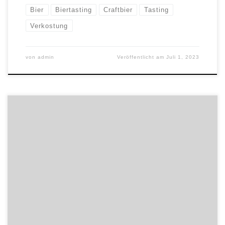
Bier
Biertasting
Craftbier
Tasting
Verkostung
von
admin
Veröffentlicht am
Juli 1, 2023
Je wärmer das Wetter, desto leichter die Biere. Das
bedeutet aber nicht, dass der Genuss dann auf Kosten des
Aromas gehen muss. Ob spritzige Weizenbiere,
Sauerbiere mit Frucht, klassische deutsche Stile wie
Berliner Weiße oder Gose oder ein leichtes Pale Ale – es
gibt einige Biere, die uns den Sommer […]