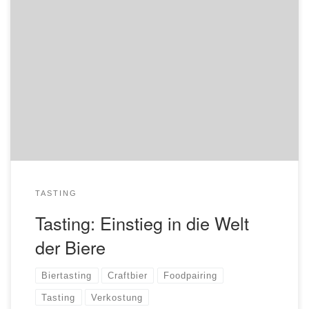
Die Vielfalt der Bierwelt ist viel größer als der hiesige
Supermarkt es uns verrät. Selbst ein gut sortierter
Getränkemarkt hat selten viel mehr zu bieten als
verschiedene Sorten deutsches Pils oder vielleicht noch ein
paar Helle. Wer Lust hat, auch mal andere Bierstile
kennenzulernen, aber nicht weiß, wo das am […]
TASTING
Tasting: Einstieg in die Welt
der Biere
Biertasting
Craftbier
Foodpairing
Tasting
Verkostung