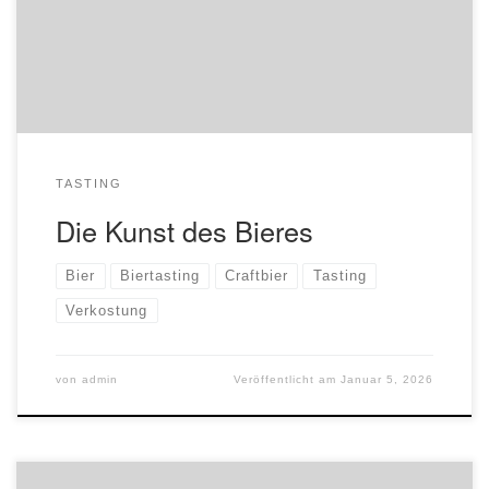
Spezialitäten, die zeigt, wie abwechslungsreich und
überraschend deutsche Braukunst wirklich sein kann. Der
Abend steht ganz im Zeichen des […]
TASTING
Die Kunst des Bieres
Bier
Biertasting
Craftbier
Tasting
Verkostung
von
admin
Veröffentlicht am
Januar 5, 2026