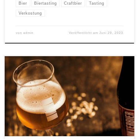
Bier
Biertasting
Craftbier
Tasting
Verkostung
von
admin
Veröffentlicht am
Juni 29, 2023
Ein Hoffest für alle, die… … Craftbeer probieren, … ein
leckeres BBQ genießen, … Blues & Folk von „The
Bittersweets“ aus MZ hören, … das Team des Autowerks
kennenlernen, … eine Autowerkstatt von Innen sehen oder
… einfach einen netten Nachmittag verbringen wollen. Zu
Gunsten der Seenotrettung im Mittelmeer! […]