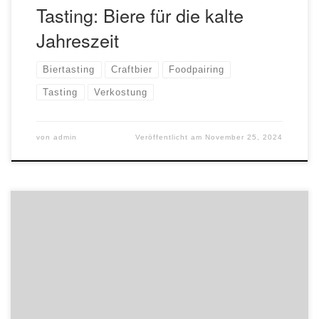
Tasting: Biere für die kalte
Jahreszeit
Biertasting
Craftbier
Foodpairing
Tasting
Verkostung
von
admin
Veröffentlicht am
November 25, 2024
Je kälter das Wetter, desto schwerer und intensiver die
Biere. Durch ihren oftmals hohen Alkoholgehalt, die
Verwendung von Spezialmalzen und sogar monatelange
Lagerung in Holzfässern eignen sich diese Biere
hervorragend für einen gemütlichen Umtrunk in der
Bierboutique. Teilnahme pro Person €39,- Anmeldung