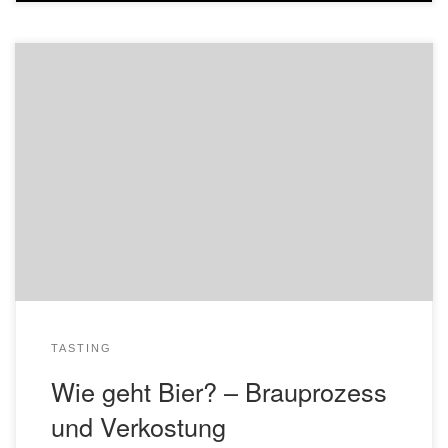
Wasser, Malz, Hopfen, Hefe – Mehr Zutaten braucht es
nicht, um das wundervolle Getränk zu kreieren, das wir Bier
nennen. Wir verkosten verschiedene Biere, die beispielhaft
für einen der Rohstoffe stehen, und erklären euch den
Brauprozess, ohne dass es zu „trocken“ wird. Teilnahme
pro Person €39,- Anmeldung unter info@edlebiere.de oder
[…]
TASTING
Wie geht Bier? – Brauprozess
und Verkostung