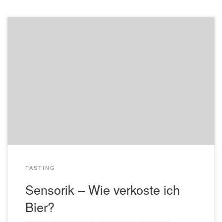
Anhand verschiedener Biere erkunden wir gemeinsam die
Geschmacksvielfalt der Bierwelt. Ich zeige euch, wie ihr
Bier professionell verkostet und noch mehr aus diesem
tollen Getränk herauskitzeln könnt Teilnahme pro Person
€39,- Anmeldung unter info@edlebiere.de oder 069-
71671857 oder direkt in der Werkstatt. Die Teilnahme
enthält fünf bis sechs verschiedene Biere (ca. […]
TASTING
Sensorik – Wie verkoste ich
Bier?