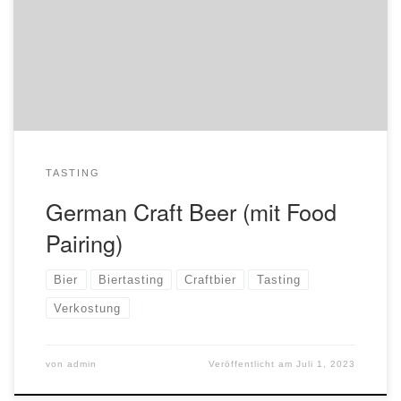
Biertrends gibt es in deutschen Brauereien? Trinkend
zerstören wir Mythen über deutsches Bier entdecken die
Vielfalt der hiesigen Bierszene. Teilnahme enthält fünf bis
sechs verschiedene Biere und kleine […]
TASTING
German Craft Beer (mit Food
Pairing)
Bier
Biertasting
Craftbier
Tasting
Verkostung
von
admin
Veröffentlicht am
Juli 1, 2023