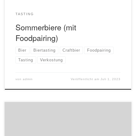
TASTING
Sommerbiere (mit
Foodpairing)
Bier
Biertasting
Craftbier
Foodpairing
Tasting
Verkostung
von
admin
Veröffentlicht am
Juli 1, 2023
Macht eine fränkische Gasthausbrauerei eigentlich
Craftbier? Sind alle deutschen Biere „craft“, weil sie durch
das Reinheitsgebot besonders toll sind? Und was für